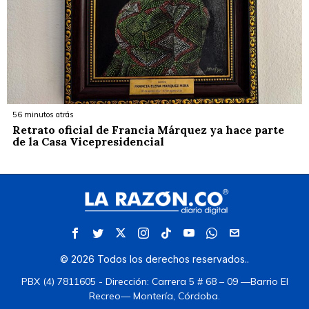
56 minutos atrás
Retrato oficial de Francia Márquez ya hace parte
de la Casa Vicepresidencial
©
2026
Todos los derechos reservados.
.
PBX (4) 7811605 - Dirección: Carrera 5 # 68 – 09 —Barrio El
Recreo— Montería, Córdoba.