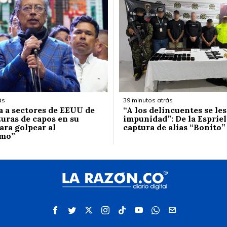
ás
39 minutos atrás
a a sectores de EEUU de
“A los delincuentes se les
turas de capos en su
impunidad”: De la Espriel
ara golpear al
captura de alias “Bonito”
smo”