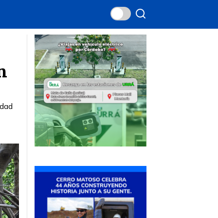
n
idad