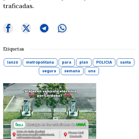
traficadas.
Etiquetas
lanzó
metropolitana
para
plan
POLICIA
santa
segura
semana
una