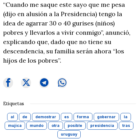
“Cuando me saque este sayo que me pesa
(dijo en alusión a la Presidencia) tengo la
idea de agarrar 30 o 40 gurises (niños)
pobres y llevarlos a vivir conmigo”, anunció,
explicando que, dado que no tiene su
descendencia, su familia serán ahora “los
hijos de los pobres”.
Etiquetas
al
de
demostrar
es
forma
gobernar
la
mujica
mundo
otra
posible
presidencia
tras
uruguay