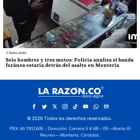
3 horas atrás
Seis hombres y tres motos: Policía analiza si banda
foránea estaría detrás del asalto en Montería
©
2026
Todos los derechos reservados.
.
PBX (4) 7811605 - Dirección: Carrera 5 # 68 – 09 —Barrio El
Recreo— Montería, Córdoba.