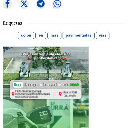
Etiquetas
colón
en
más
pavimentadas
vías