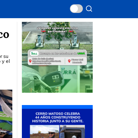
co
r su
 y el