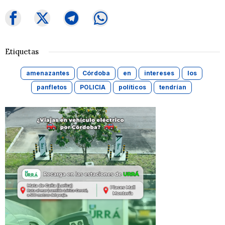
Etiquetas
amenazantes
Córdoba
en
intereses
los
panfletos
POLICIA
políticos
tendrían