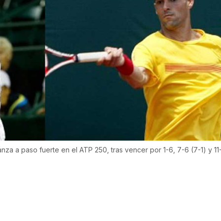
za a paso fuerte en el ATP 250, tras vencer por 1-6, 7-6 (7-1) y 11