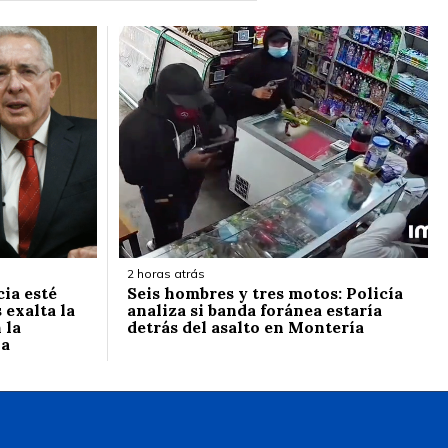
2 horas atrás
cia esté
Seis hombres y tres motos: Policía
 exalta la
analiza si banda foránea estaría
 la
detrás del asalto en Montería
la