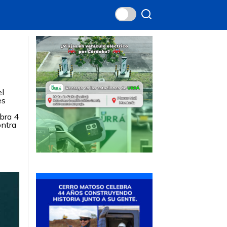
el
es
bra 4
ontra