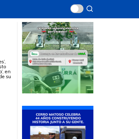
s’,
sto
’, en
de su