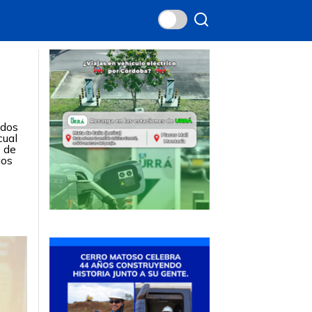
idos
cual
o de
ios