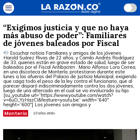
“Exigimos justicia y que no haya
más abuso de poder”: Familiares
de jóvenes baleados por Fiscal
Escuchar noticia Familiares y amigos de los jóvenes
Harold Suárez Rivas de 22 años, y Camilo Andrés Rodríguez
de 33, quienes están en grave estado de salud, luego de ser
baleados por el Fiscal Antibacrim , Mario Alfonso Lora Correa,
en una discoteca de Montería, protestaron durante este
lunes a las afueras del Palacio de Justicia Municipal, exigiendo
que caiga todo el peso de la ley contra el funcionario, que al
parecer disparó indiscriminadamente contra los dos jóvenes,
luego de una altercado en el cual se vio involucrado su hijo.
[su_youtube url=”https://www.youtube.com/watch?
v=6uD_YzHazCI&feature=youtu.be” width=”640″
height=”600″] Los jóvenes son amigos y
Montería
10 años atrás