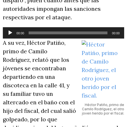
disparó”, piden cuanto antes que las
autoridades impongan las sanciones
respectivas por el ataque.
Reproductor
00:00
00:00
de
A su vez, Héctor Patiño,
audio
primo de Camilo
Rodríguez, relató que los
jóvenes se encontraban
departiendo en una
discoteca en la calle 41, y
su familiar tuvo un
altercado en el baño con el
Héctor Patiño, primo de
Camilo Rodríguez, el otro
hijo del fiscal, del cual salió
joven herido por el fiscal.
golpeado, por lo que