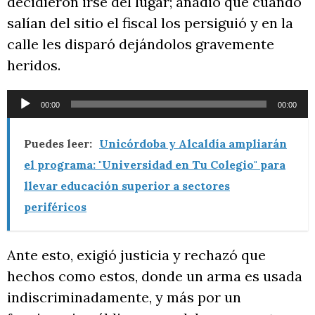
decidieron irse del lugar; añadió que cuando
salían del sitio el fiscal los persiguió y en la
calle les disparó dejándolos gravemente
heridos.
Reproductor
00:00
00:00
de
audio
Puedes leer:
Unicórdoba y Alcaldía ampliarán
el programa: "Universidad en Tu Colegio" para
llevar educación superior a sectores
periféricos
Ante esto, exigió justicia y rechazó que
hechos como estos, donde un arma es usada
indiscriminadamente, y más por un