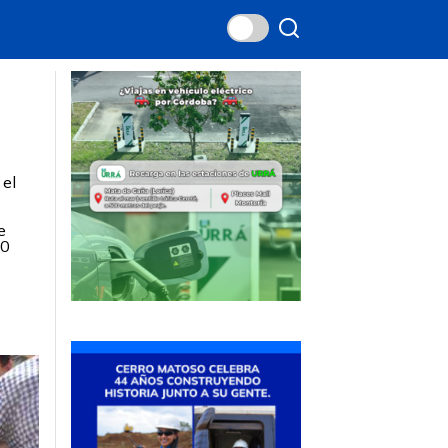
 el
e
00