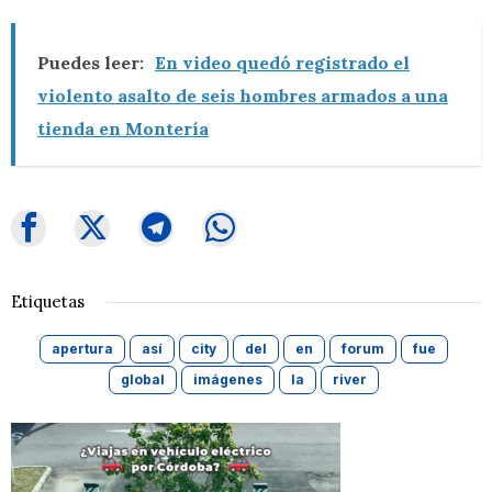
Puedes leer:
En video quedó registrado el
violento asalto de seis hombres armados a una
tienda en Montería
Etiquetas
apertura
así
city
del
en
forum
fue
global
imágenes
la
river