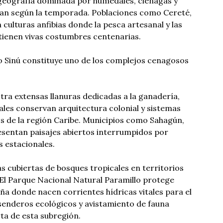
 geografía dominada por humedales, ciénagas y
an según la temporada. Poblaciones como Cereté,
 culturas anfibias donde la pesca artesanal y las
tienen vivas costumbres centenarias.
o Sinú constituye uno de los complejos cenagosos
ra extensas llanuras dedicadas a la ganadería,
les conservan arquitectura colonial y sistemas
s de la región Caribe. Municipios como Sahagún,
esentan paisajes abiertos interrumpidos por
s estacionales.
as cubiertas de bosques tropicales en territorios
 El Parque Nacional Natural Paramillo protege
a donde nacen corrientes hídricas vitales para el
enderos ecológicos y avistamiento de fauna
rta de esta subregión.