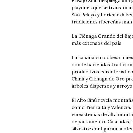
El Bajo Sinú despliega una
playones que se transform
San Pelayo y Lorica exhiben
tradiciones ribereñas man
La Ciénaga Grande del Baj
más extensos del país.
La sabana cordobesa muest
donde haciendas tradiciona
productivos característico
Chinú y Ciénaga de Oro pr
árboles dispersos y arroyo
El Alto Sinú revela montañ
como Tierralta y Valencia.
ecosistemas de alta montañ
departamento. Cascadas, s
silvestre configuran la ofe