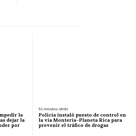
51 minutos atrás
impedir la
Policía instaló puesto de control en
as dejar la
la vía Montería–Planeta Rica para
nder por
prevenir el tráfico de drogas