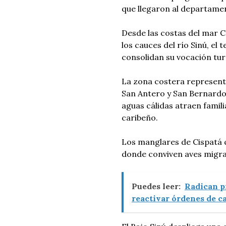
que llegaron al departamen
Desde las costas del mar C
los cauces del río Sinú, el
consolidan su vocación turí
La zona costera representa
San Antero y San Bernardo 
aguas cálidas atraen famili
caribeño.
Los manglares de Cispatá 
donde conviven aves migrat
Puedes leer:
Radican pr
reactivar órdenes de c