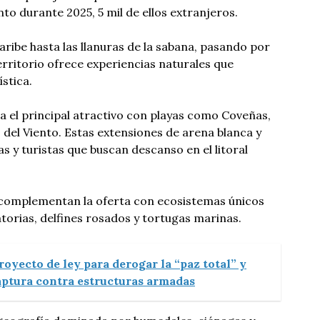
to durante 2025, 5 mil de ellos extranjeros.
aribe hasta las llanuras de la sabana, pasando por
 territorio ofrece experiencias naturales que
stica.
 el principal atractivo con playas como Coveñas,
del Viento. Estas extensiones de arena blanca y
as y turistas que buscan descanso en el litoral
complementan la oferta con ecosistemas únicos
orias, delfines rosados y tortugas marinas.
oyecto de ley para derogar la “paz total” y
aptura contra estructuras armadas