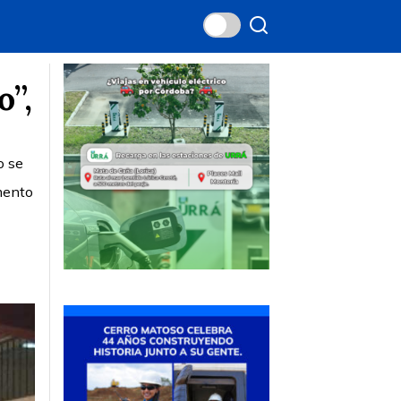
o”,
o se
mento