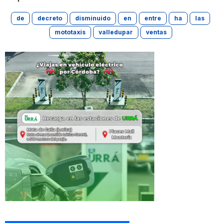
de
decreto
disminuido
en
entre
ha
las
mototaxis
valledupar
ventas