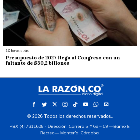
10 horas atrás
Presupuesto de 2027 llega al Congreso con un
faltante de $30,2 billones
©
2026
Todos los derechos reservados.
.
PBX (4) 7811605 - Dirección: Carrera 5 # 68 – 09 —Barrio El
Recreo— Montería, Córdoba.