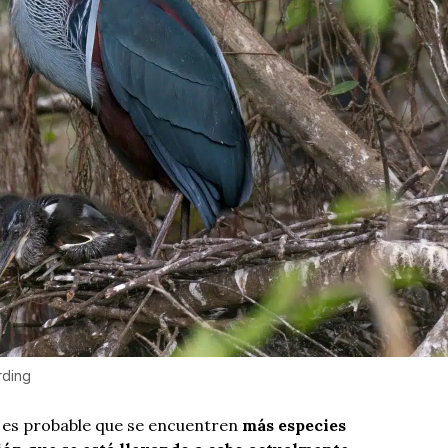
rding
 es probable que se encuentren
más especies