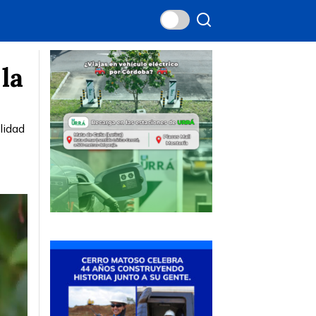
la
lidad