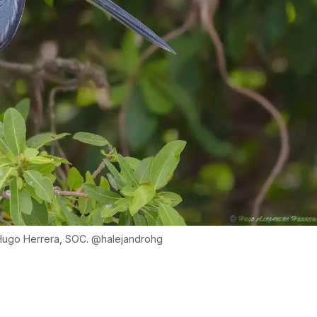
Hugo Herrera, SOC. @halejandrohg