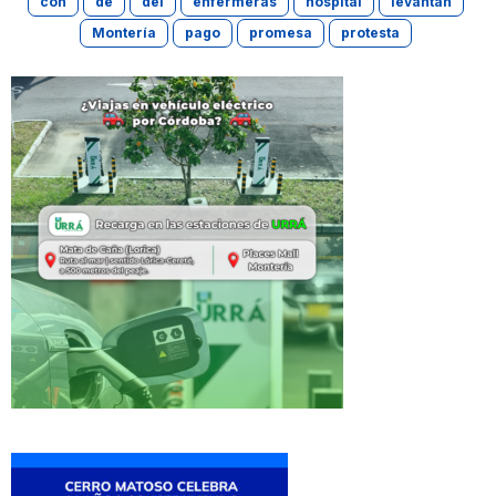
con
de
del
enfermeras
hospital
levantan
Montería
pago
promesa
protesta