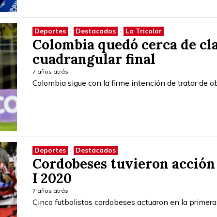
Deportes
·
Destacados
·
La Tricolor
Colombia quedó cerca de clas
cuadrangular final
7 años atrás
Colombia sigue con la firme intención de tratar de o
Deportes
·
Destacados
Cordobeses tuvieron acción e
I 2020
7 años atrás
Cinco futbolistas cordobeses actuaron en la primera 