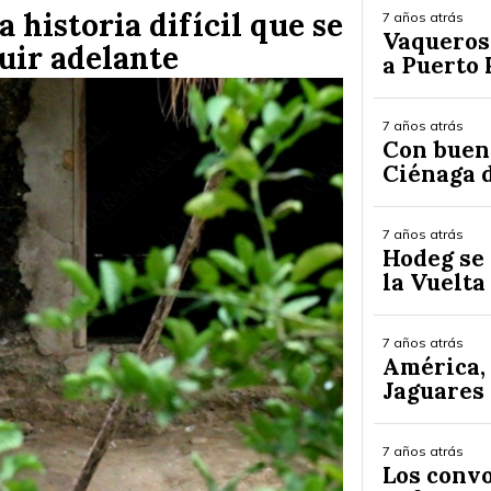
a historia difícil que se
7 años atrás
Vaqueros 
guir adelante
a Puerto 
7 años atrás
Con bueno
Ciénaga 
7 años atrás
Hodeg se 
la Vuelta
7 años atrás
América, 
Jaguares
7 años atrás
Los conv