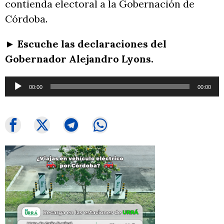
contienda electoral a la Gobernación de
Córdoba.
► Escuche las declaraciones del
Gobernador Alejandro Lyons.
Reproductor
00:00
00:00
de
audio