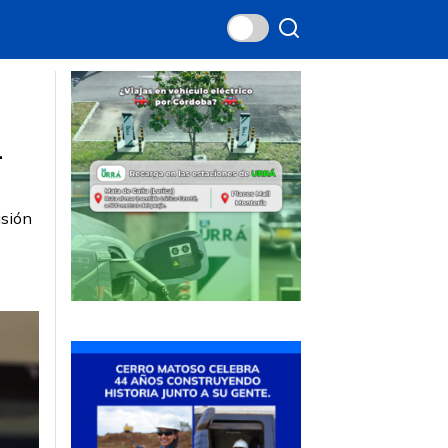
i
isión