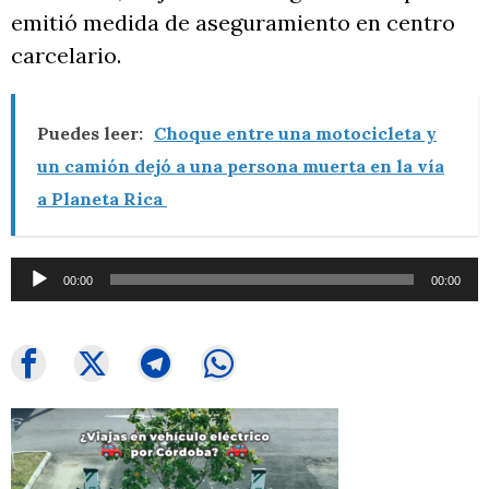
emitió medida de aseguramiento en centro
carcelario.
Puedes leer:
Choque entre una motocicleta y
un camión dejó a una persona muerta en la vía
a Planeta Rica
Reproductor
00:00
00:00
de
audio