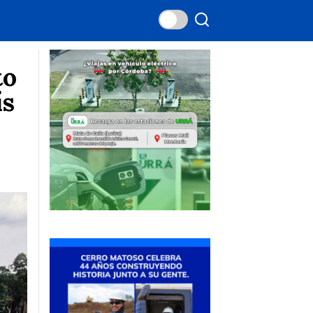
to
ís