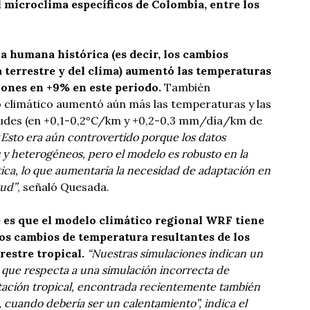
 microclima específicos de Colombia, entre los
a humana histórica (es decir, los cambios
 terrestre y del clima) aumentó las temperaturas
ciones en +9% en este periodo.
También
 climático aumentó aún más las temperaturas y las
itudes (en +0,1-0,2°C/km y +0,2-0,3 mm/día/km de
“
Esto era aún controvertido porque los datos
 y heterogéneos, pero el modelo es robusto en la
tica, lo que aumentaría la necesidad de adaptación en
tud”
, señaló Quesada.
 es que el modelo climático regional WRF tiene
os cambios de temperatura resultantes de los
restre tropical.
“Nuestras simulaciones indican un
 que respecta a una simulación incorrecta de
stación tropical, encontrada recientemente también
, cuando debería ser un calentamiento”, indica el