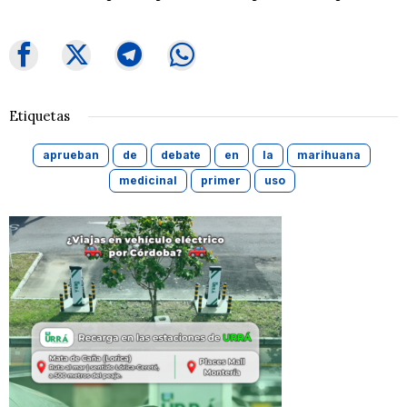
Etiquetas
aprueban
de
debate
en
la
marihuana
medicinal
primer
uso