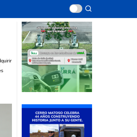
quirir
l
es