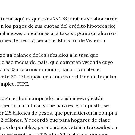
acar aquí es que esas 75.278 familias se ahorrarán
n los pagos de sus cuotas del crédito hipotecario;
il nuevas coberturas a la tasa se generen ahorros
lones de pesos”, señaló el Ministro de Vivienda.
 un balance de los subsidios a la tasa que
e clase media del país, que compran vivienda cuyo
y los 335 salarios mínimos, para los cuales el
ntó 30.471 cupos, en el marco del Plan de Impulso
Empleo, PIPE.
12 hogares han comprado su casa nueva y están
obertura a la tasa, y que para este propósito se
 2,5 billones de pesos, que permitieron la compra
,2 billones. Y recordó que para hogares de clase
os disponibles, para quienes estén interesados en
r esté entre los 135 y los 235 salarios mínimos.