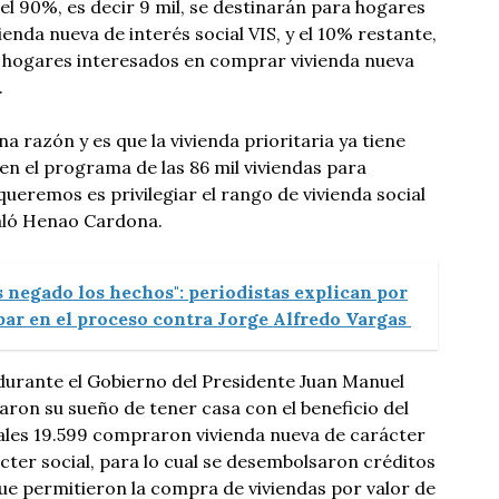
el 90%, es decir 9 mil, se destinarán para hogares
ienda nueva de interés social VIS, y el 10% restante,
ra hogares interesados en comprar vivienda nueva
.
na razón y es que la vivienda prioritaria ya tiene
 en el programa de las 86 mil viviendas para
ueremos es privilegiar el rango de vivienda social
ñaló Henao Cardona.
 negado los hechos": periodistas explican por
par en el proceso contra Jorge Alfredo Vargas
durante el Gobierno del Presidente Juan Manuel
aron su sueño de tener casa con el beneficio del
cuales 19.599 compraron vivienda nueva de carácter
ácter social, para lo cual se desembolsaron créditos
que permitieron la compra de viviendas por valor de