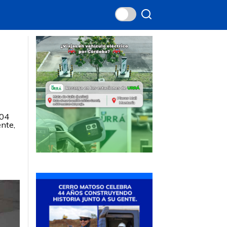
104
ente,