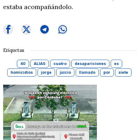
estaba acompañándolo.
Etiquetas
40
ALIAS
cuatro
desapariciones
es
homicidios
jorge
juicio
llamado
por
siete