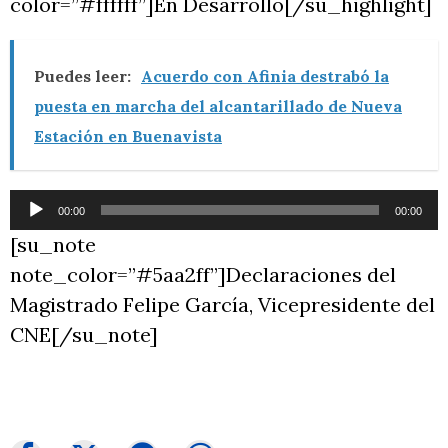
color=”#ffffff”]En Desarrollo[/su_highlight]
Puedes leer:
Acuerdo con Afinia destrabó la
puesta en marcha del alcantarillado de Nueva
Estación en Buenavista
Reproductor
00:00
00:00
de
[su_note
audio
note_color=”#5aa2ff”]Declaraciones del
Magistrado Felipe García, Vicepresidente del
CNE[/su_note]