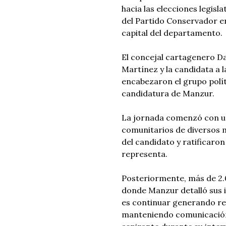
hacia las elecciones legisla
del Partido Conservador en
capital del departamento.
El concejal cartagenero Da
Martínez y la candidata a
encabezaron el grupo polít
candidatura de Manzur.
La jornada comenzó con un
comunitarios de diversos m
del candidato y ratificaro
representa.
Posteriormente, más de 2.0
donde Manzur detalló sus i
es continuar generando res
manteniendo comunicación 