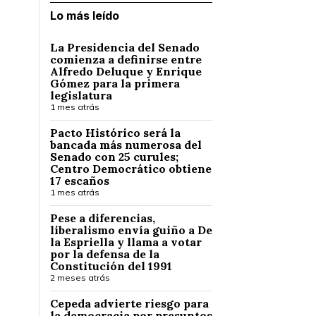
Lo más leído
La Presidencia del Senado
comienza a definirse entre
Alfredo Deluque y Enrique
Gómez para la primera
legislatura
1 mes atrás
Pacto Histórico será la
bancada más numerosa del
Senado con 25 curules;
Centro Democrático obtiene
17 escaños
1 mes atrás
Pese a diferencias,
liberalismo envía guiño a De
la Espriella y llama a votar
por la defensa de la
Constitución del 1991
2 meses atrás
Cepeda advierte riesgo para
la democracia por presuntos