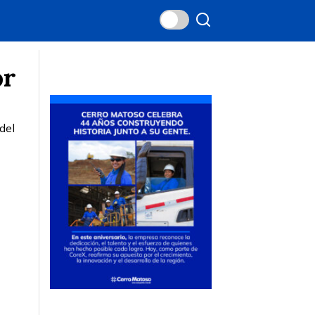
or
del