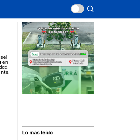
usel
a en
dad,
ente,
Lo más leído