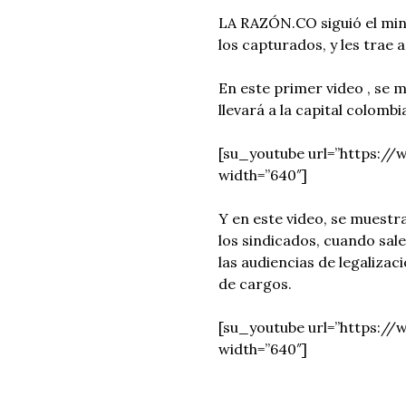
LA RAZÓN.CO siguió el minu
los capturados, y les trae 
En este primer video , se m
llevará a la capital colombi
[su_youtube url=”https:
width=”640″]
Y en este video, se muestra
los sindicados, cuando sal
las audiencias de legaliza
de cargos.
[su_youtube url=”https:/
width=”640″]