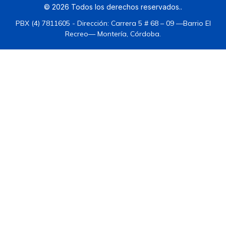
©
2026
Todos los derechos reservados.
.
PBX (4) 7811605 - Dirección: Carrera 5 # 68 – 09 —Barrio El
Recreo— Montería, Córdoba.