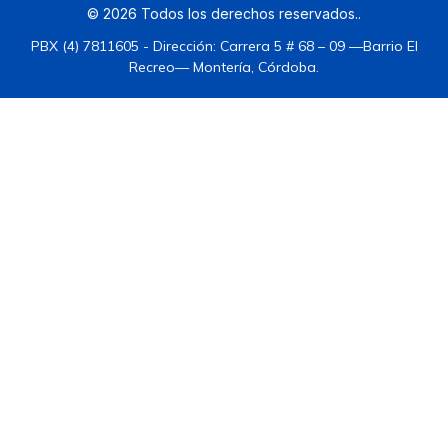
©
2026
Todos los derechos reservados.
.
PBX (4) 7811605 - Dirección: Carrera 5 # 68 – 09 —Barrio El
Recreo— Montería, Córdoba.