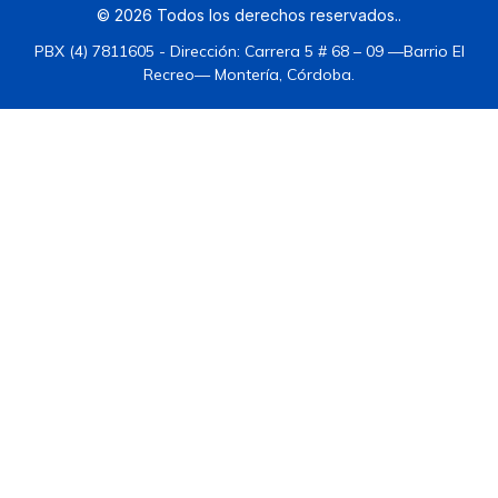
©
2026
Todos los derechos reservados.
.
PBX (4) 7811605 - Dirección: Carrera 5 # 68 – 09 —Barrio El
Recreo— Montería, Córdoba.