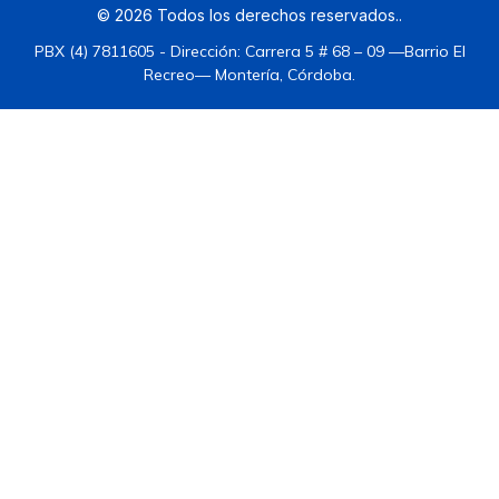
©
2026
Todos los derechos reservados.
.
PBX (4) 7811605 - Dirección: Carrera 5 # 68 – 09 —Barrio El
Recreo— Montería, Córdoba.