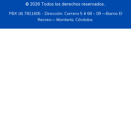
©
2026
Todos los derechos reservados.
.
PBX (4) 7811605 - Dirección: Carrera 5 # 68 – 09 —Barrio El
Recreo— Montería, Córdoba.