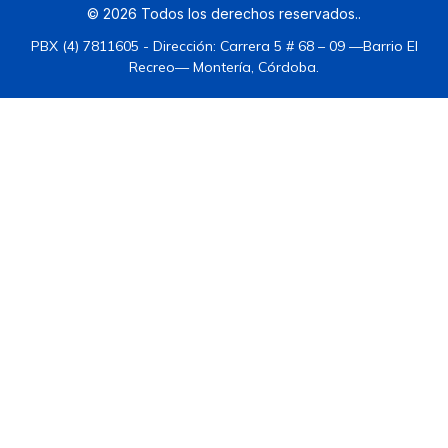
©
2026
Todos los derechos reservados.
.
PBX (4) 7811605 - Dirección: Carrera 5 # 68 – 09 —Barrio El
Recreo— Montería, Córdoba.