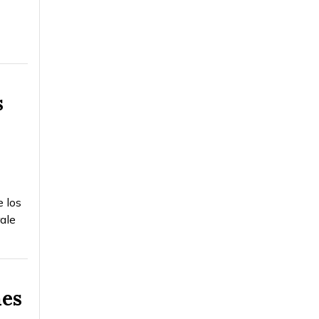
s
e los
ale
nes