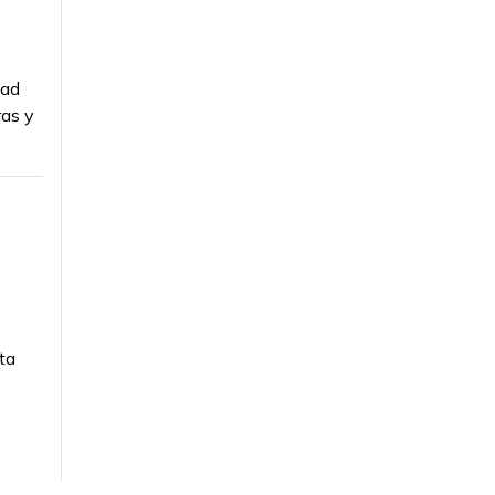
dad
ras y
ta