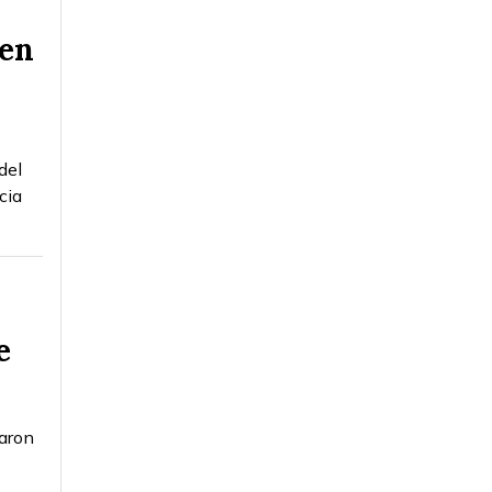
 en
del
cia
e
taron