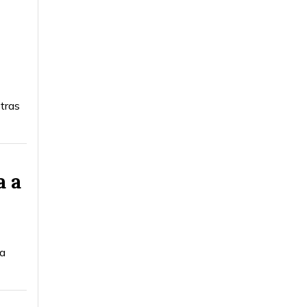
tras
a a
la