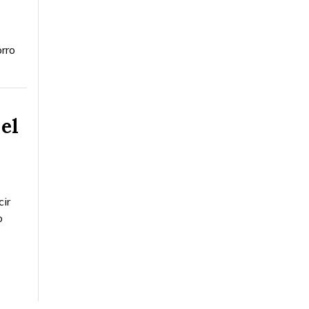
orro
el
cir
o