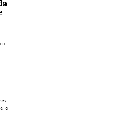
da
e
o a
ones
e la