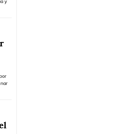
ia y
r
por
onar
el