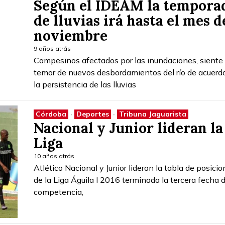
Según el IDEAM la tempora
de lluvias irá hasta el mes d
noviembre
9 años atrás
Campesinos afectados por las inundaciones, siente
temor de nuevos desbordamientos del río de acuerd
la persistencia de las lluvias
Córdoba
·
Deportes
·
Tribuna Jaguarista
Nacional y Junior lideran la
Liga
10 años atrás
Atlético Nacional y Junior lideran la tabla de posici
de la Liga Águila I 2016 terminada la tercera fecha d
competencia,