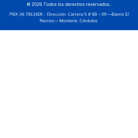
©
2026
Todos los derechos reservados.
.
PBX (4) 7811605 - Dirección: Carrera 5 # 68 – 09 —Barrio El
Recreo— Montería, Córdoba.