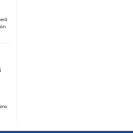
será
ón.
n
ano.