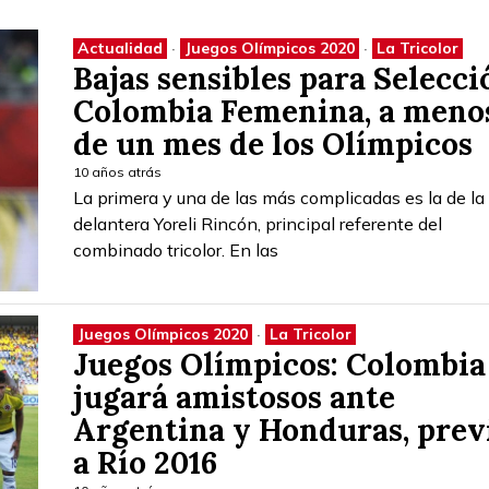
Actualidad
·
Juegos Olímpicos 2020
·
La Tricolor
Bajas sensibles para Selecci
Colombia Femenina, a meno
de un mes de los Olímpicos
10 años atrás
La primera y una de las más complicadas es la de la
delantera Yoreli Rincón, principal referente del
combinado tricolor. En las
Juegos Olímpicos 2020
·
La Tricolor
Juegos Olímpicos: Colombia
jugará amistosos ante
Argentina y Honduras, prev
a Río 2016