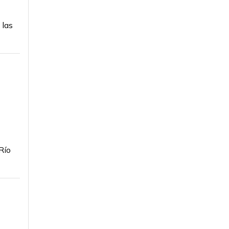
 las
Río