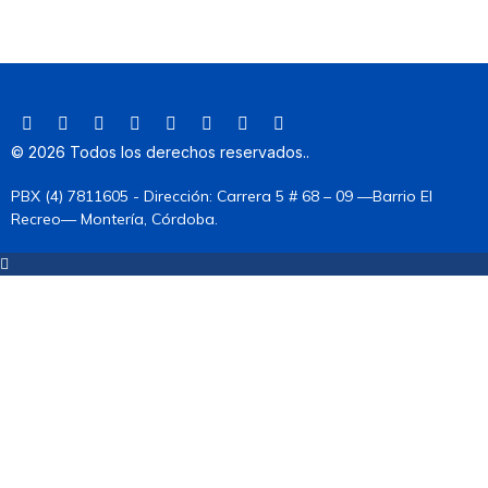
©
2026
Todos los derechos reservados.
.
PBX (4) 7811605 - Dirección: Carrera 5 # 68 – 09 —Barrio El
Recreo— Montería, Córdoba.