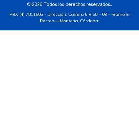
©
2026
Todos los derechos reservados.
.
PBX (4) 7811605 - Dirección: Carrera 5 # 68 – 09 —Barrio El
Recreo— Montería, Córdoba.