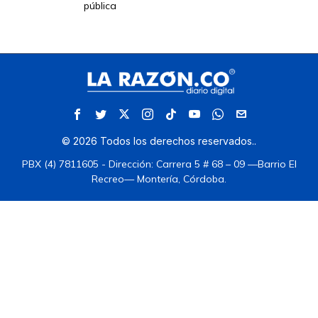
pública
©
2026
Todos los derechos reservados.
.
PBX (4) 7811605 - Dirección: Carrera 5 # 68 – 09 —Barrio El
Recreo— Montería, Córdoba.