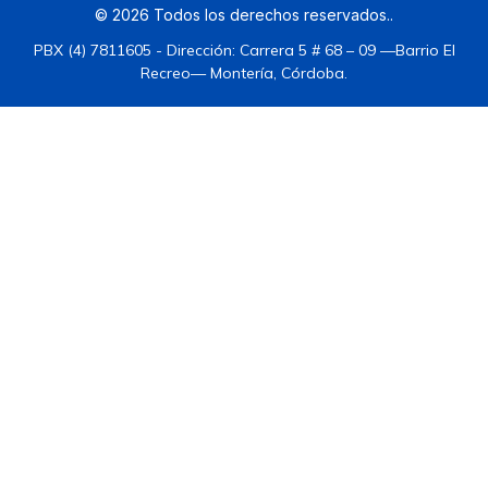
©
2026
Todos los derechos reservados.
.
PBX (4) 7811605 - Dirección: Carrera 5 # 68 – 09 —Barrio El
Recreo— Montería, Córdoba.