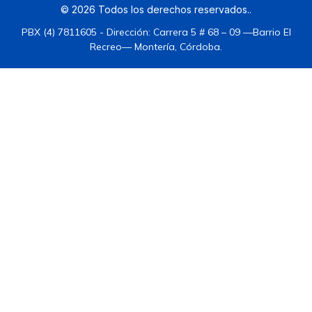
©
2026
Todos los derechos reservados.
.
PBX (4) 7811605 - Dirección: Carrera 5 # 68 – 09 —Barrio El
Recreo— Montería, Córdoba.