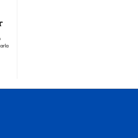
r
n
arla